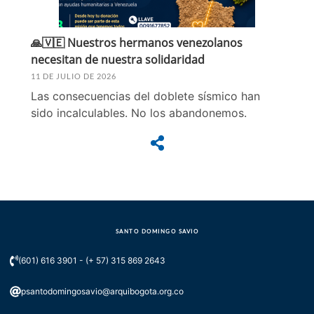
🙏🇻🇪 Nuestros hermanos venezolanos
necesitan de nuestra solidaridad
11 DE JULIO DE 2026
Las consecuencias del doblete sísmico han
sido incalculables. No los abandonemos.
SANTO DOMINGO SAVIO
(601) 616 3901 - (+ 57) 315 869 2643
psantodomingosavio@arquibogota.org.co