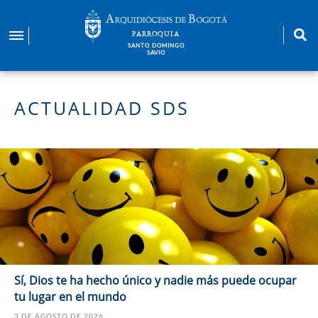
Pasar
al
PARROQUIA
contenido
SANTO DOMINGO
SAVIO
principal
ACTUALIDAD SDS
Sí, Dios te ha hecho único y nadie más puede ocupar
tu lugar en el mundo
3 DE AGOSTO DE 2026