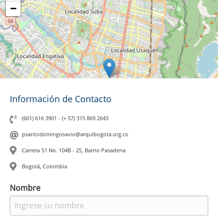
−
Información de Contacto
(601) 616 3901 - (+ 57) 315 869 2643
psantodomingosavio@arquibogota.org.co
Carrera 51 No. 104B - 25, Barrio Pasadena
Bogotá, Colombia
Leaflet
|
©
OpenStreetMap
contributors
Nombre