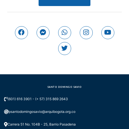
SANTO DOMINGO SAVIO
(601) 616 3901 - (+ 57) 315 869 2643
psantodomingosavio@arquibogota.org.co
Carrera 51 No. 104B - 25, Barrio Pasadena