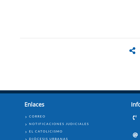
Enlaces
Inf
ENLACES
CORREO
NOTIFICACIONES JUDICIALES
EL CATOLICISMO
DIÓCESIS URBANAS