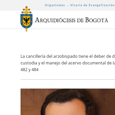
SUB
Pasar
Organismos
Vicaría de Evangelización
MENU
al
ARCHDIOCESE
contenido
principal
La cancillería del arzobispado tiene el deber de
custodia y el manejo del acervo documental de la 
482 y 484