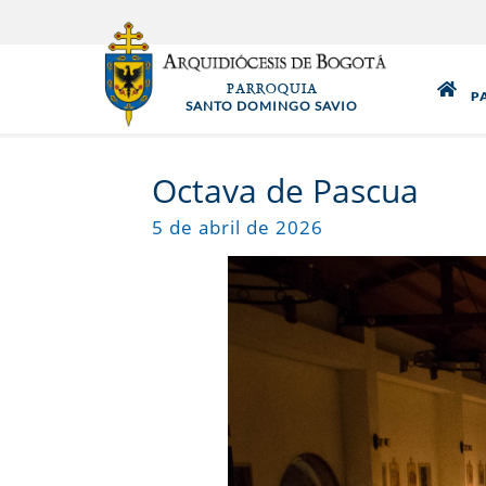
Pasar
al
contenido
PARROQUIA
principal
P
SANTO DOMINGO SAVIO
Octava de Pascua
5 de abril de 2026