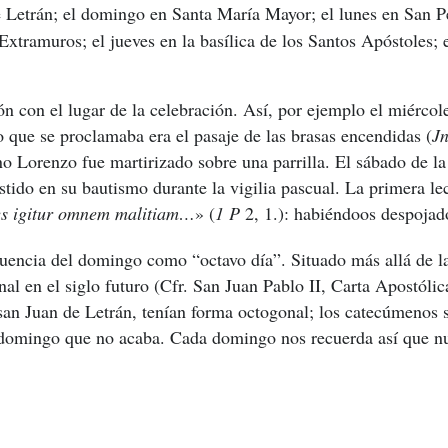
 Letrán; el domingo en Santa María Mayor; el lunes en San P
xtramuros; el jueves en la basílica de los Santos Apóstoles; 
ón con el lugar de la celebración. Así, por ejemplo el miércol
 que se proclamaba era el pasaje de las brasas encendidas (
J
 Lorenzo fue martirizado sobre una parrilla. El sábado de la o
stido en su bautismo durante la vigilia pascual. La primera le
s igitur omnem malitiam…
» (
1 P
2, 1.)
: habiéndoos despojad
uencia del domingo como “octavo día”. Situado más allá de la 
al en el siglo futuro (
Cfr. San Juan Pablo II, Carta Apostóli
 san Juan de Letrán, tenían forma octogonal; los catecúmenos s
al domingo que no acaba. Cada domingo nos recuerda así que nu