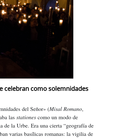
 se celebran como solemnidades
emnidades del Señor» (
Misal Romano
,
raba las
stationes
como un modo de
ana de la Urbe. Era una cierta “geografía de
ban varias basílicas romanas: la vigilia de