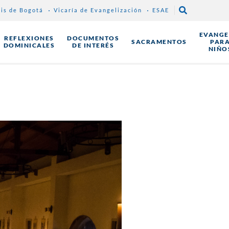
sis de Bogotá
Vicaría de Evangelización
ESAE
EVANGE
REFLEXIONES
DOCUMENTOS
SACRAMENTOS
PAR
DOMINICALES
DE INTERÉS
NIÑO