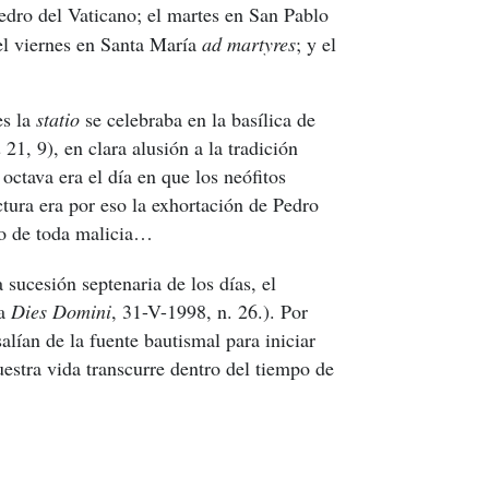
edro del Vaticano; el martes en San Pablo
el viernes en Santa María
ad martyres
; y el
es la
statio
se celebraba en la basílica de
n
21, 9)
, en clara alusión a la tradición
ctava era el día en que los neófitos
ctura era por eso la exhortación de Pedro
o de toda malicia…
sucesión septenaria de los días, el
ca
Dies Domini
, 31-V-1998, n. 26.)
. Por
alían de la fuente bautismal para iniciar
estra vida transcurre dentro del tiempo de