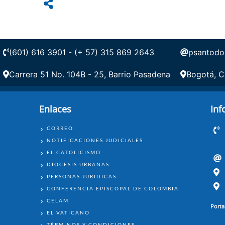
(601) 616 3901 - (+ 57) 315 869 2643
psantodo
Carrera 51 No. 104B - 25, Barrio Pasadena
Bogotá, C
Enlaces
Inf
ENLACES
CORREO
NOTIFICACIONES JUDICIALES
EL CATOLICISMO
DIÓCESIS URBANAS
PERSONAS JURÍDICAS
CONFERENCIA EPISCOPAL DE COLOMBIA
CELAM
Porta
EL VATICANO
TÉRMINOS Y CONDICIONES