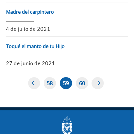
Madre del carpintero
4 de julio de 2021
Toqué el manto de tu Hijo
27 de junio de 2021
58
59
60
Page
Página
Page
Paginación
actual