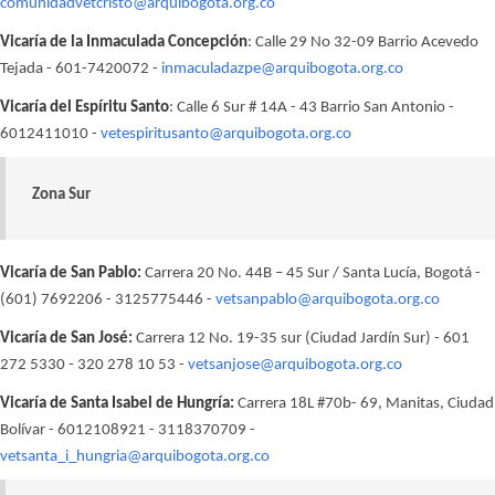
comunidadvetcristo@arquibogota.org.co
Vicaría de la Inmaculada Concepción
: Calle 29 No 32-09 Barrio Acevedo
Tejada - 601-7420072 -
inmaculadazpe@arquibogota.org.co
Vicaría del Espíritu Santo
: Calle 6 Sur # 14A - 43 Barrio San Antonio -
6012411010 -
vetespiritusanto@arquibogota.org.co
Zona Sur
Vicaría de San Pablo:
Carrera 20 No. 44B – 45 Sur / Santa Lucía, Bogotá -
(601) 7692206 - 3125775446 -
vetsanpablo@arquibogota.org.co
Vicaría de San José:
Carrera 12 No. 19-35 sur (Ciudad Jardín Sur) - 601
272 5330 - 320 278 10 53 -
vetsanjose@arquibogota.org.co
Vicaría de Santa Isabel de Hungría:
Carrera 18L #70b- 69, Manitas, Ciudad
Bolívar - 6012108921 - 3118370709 -
vetsanta_i_hungria@arquibogota.org.co