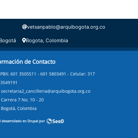
vetsanpablo@arquibogota.org.co
 Bogotá
Bogota, Colombia
ormación de Contacto
PBX: 601 3505511 - 601 5803491 - Celular: 317
3549191
secretaria2_cancilleria@arquibogota.org.co
Carrera 7 No. 10 - 20
Bogotá, Colombia
l desarrollado en Drupal por