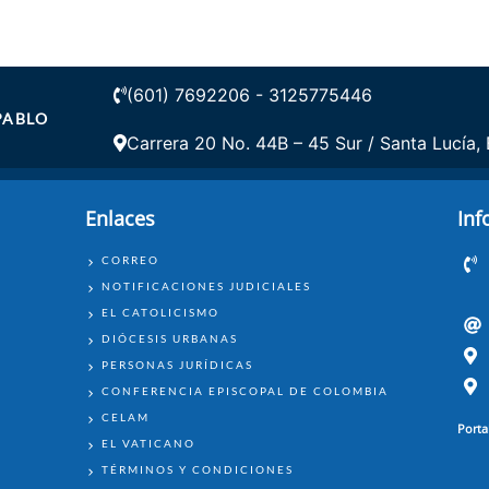
(601) 7692206 - 3125775446
PABLO
Carrera 20 No. 44B – 45 Sur / Santa Lucía,
Enlaces
Inf
ENLACES
CORREO
NOTIFICACIONES JUDICIALES
EL CATOLICISMO
DIÓCESIS URBANAS
PERSONAS JURÍDICAS
CONFERENCIA EPISCOPAL DE COLOMBIA
CELAM
Porta
EL VATICANO
TÉRMINOS Y CONDICIONES