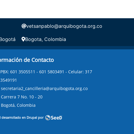
vetsanpablo@arquibogota.org.co
 Bogotá
Bogota, Colombia
ormación de Contacto
PBX: 601 3505511 - 601 5803491 - Celular: 317
3549191
secretaria2_cancilleria@arquibogota.org.co
Carrera 7 No. 10 - 20
Bogotá, Colombia
l desarrollado en Drupal por