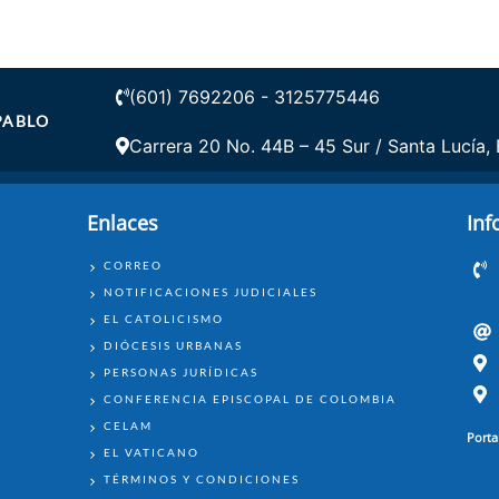
(601) 7692206 - 3125775446
PABLO
Carrera 20 No. 44B – 45 Sur / Santa Lucía,
Enlaces
Inf
ENLACES
CORREO
NOTIFICACIONES JUDICIALES
EL CATOLICISMO
DIÓCESIS URBANAS
PERSONAS JURÍDICAS
CONFERENCIA EPISCOPAL DE COLOMBIA
CELAM
Porta
EL VATICANO
TÉRMINOS Y CONDICIONES