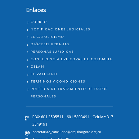
Enlaces
ENLACES
CORREO
NOTIFICACIONES JUDICIALES
EL CATOLICISMO
DIÓCESIS URBANAS
PERSONAS JURÍDICAS
CONFERENCIA EPISCOPAL DE COLOMBIA
CELAM
EL VATICANO
TÉRMINOS Y CONDICIONES
POLÍTICA DE TRATAMIENTO DE DATOS
PERSONALES
PBX: 601 3505511 - 601 5803491 - Celular: 317
3549191
secretaria2_cancilleria@arquibogota.org.co