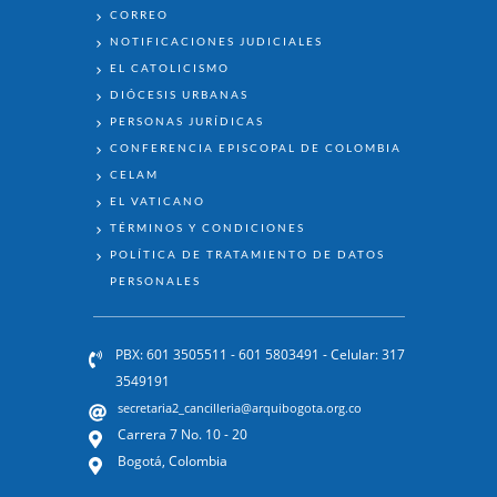
ENLACES
CORREO
NOTIFICACIONES JUDICIALES
EL CATOLICISMO
DIÓCESIS URBANAS
PERSONAS JURÍDICAS
CONFERENCIA EPISCOPAL DE COLOMBIA
CELAM
EL VATICANO
TÉRMINOS Y CONDICIONES
POLÍTICA DE TRATAMIENTO DE DATOS
PERSONALES
PBX: 601 3505511 - 601 5803491 - Celular: 317
3549191
secretaria2_cancilleria@arquibogota.org.co
Carrera 7 No. 10 - 20
Bogotá, Colombia