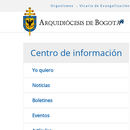
SUB
Pasar
Organismos
Vicaría de Evangelización
MENU
al
ARCHDIOCESE
contenido
principal
Centro de información
Yo quiero
Noticias
Boletines
Eventos