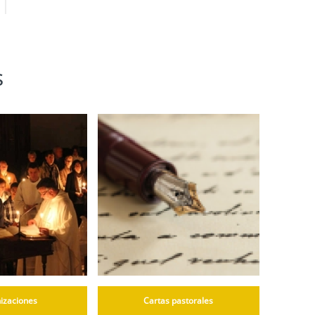
s
izaciones
Cartas pastorales