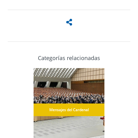
Categorías relacionadas
Mensajes del Cardenal
Ca